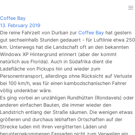
South_Africa
Coffee Bay
13. February 2019
Die reine Fahrzeit von Durban zur
Coffee Bay
hat gestern
gut sechseinhalb Stunden gedauert - für Luftlinie etwa 250
km. Unterwegs hat die Landschaft oft an den bekannten
Windowx XP Hintergrund erinnert (aber der kommt
natürlich aus Florida). Auch in Südafrika dient die
Ladefläche von Pickups hin und wieder zum
Personentransport, allerdings ohne Rücksicht auf Verluste
bei 100 km/h, was für einen kambodschanischen Fahrer
völlig undenkbar wäre.
Es ging vorbei an unzähligen Rundhütten (Rondavels) oder
anderen einfachen Bauten, die immer wieder den
Landstrich entlang der Straße säumen. Die wenigen etwas
größeren und durchaus lebhaften Ortschaften auf der
Strecke luden mit ihren vergitterten Läden und
heruntergekommenen Fassaden nicht zum Verweilen ein.