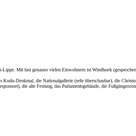
len-Lippe. Mit fast genauso vielen Einwohnern ist Windhoek (gesproch
as Kudu-Denkmal, die Nationalgallerie (sehr überschaubar), die Christ
onsort), die alte Festung, das Parlamentsgebäude, die Fußgängerzone