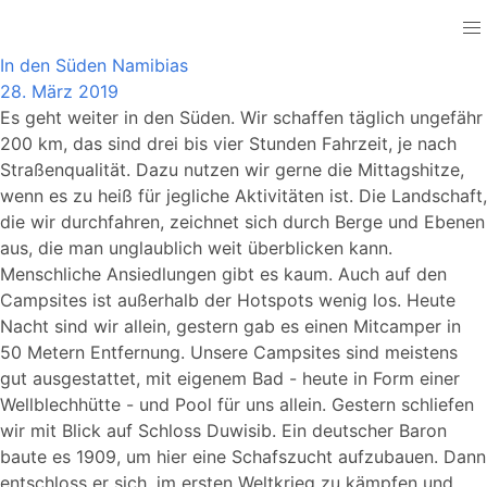
Namibia
In den Süden Namibias
28. März 2019
Es geht weiter in den Süden. Wir schaffen täglich ungefähr
200 km, das sind drei bis vier Stunden Fahrzeit, je nach
Straßenqualität. Dazu nutzen wir gerne die Mittagshitze,
wenn es zu heiß für jegliche Aktivitäten ist. Die Landschaft,
die wir durchfahren, zeichnet sich durch Berge und Ebenen
aus, die man unglaublich weit überblicken kann.
Menschliche Ansiedlungen gibt es kaum. Auch auf den
Campsites ist außerhalb der Hotspots wenig los. Heute
Nacht sind wir allein, gestern gab es einen Mitcamper in
50 Metern Entfernung. Unsere Campsites sind meistens
gut ausgestattet, mit eigenem Bad - heute in Form einer
Wellblechhütte - und Pool für uns allein. Gestern schliefen
wir mit Blick auf Schloss Duwisib. Ein deutscher Baron
baute es 1909, um hier eine Schafszucht aufzubauen. Dann
entschloss er sich, im ersten Weltkrieg zu kämpfen und