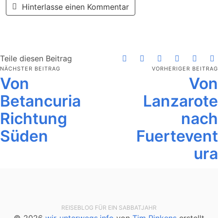
Hinterlasse einen Kommentar
Teile diesen Beitrag
NÄCHSTER BEITRAG
VORHERIGER BEITRAG
Von
Von
Betancuria
Lanzarote
Richtung
nach
Süden
Fuertevent
ura
REISEBLOG FÜR EIN SABBATJAHR
© 2026
wir-unterwegs.info
von
Tim Rinkens
erstellt